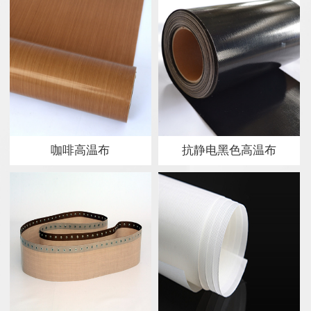
咖啡高温布
抗静电黑色高温布