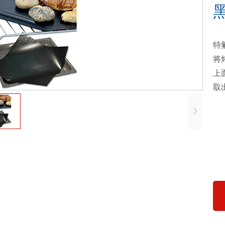
特
将
上
取