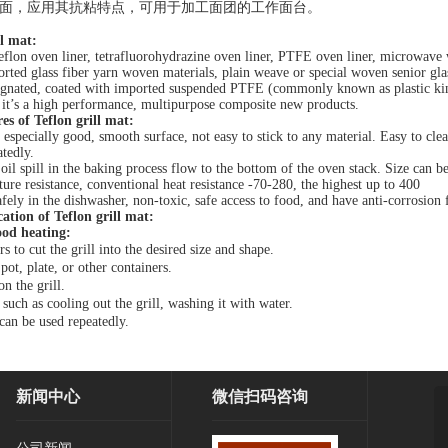
表面，应用其抗粘特点，可用于加工面团的工作面台。
l mat:
eflon oven liner, tetrafluorohydrazine oven liner, PTFE oven liner, microwave w
orted glass fiber yarn woven materials, plain weave or special woven senior gla
nated, coated with imported suspended PTFE (commonly known as plastic king) 
, it’s a high performance, multipurpose composite new products.
es of Teflon grill mat:
 especially good, smooth surface, not easy to stick to any material. Easy to clea
atedly.
 oil spill in the baking process flow to the bottom of the oven stack. Size can b
ure resistance, conventional heat resistance -70-280, the highest up to 400
fely in the dishwasher, non-toxic, safe access to food, and have anti-corrosion 
ation of Teflon grill mat:
ood heating:
s to cut the grill into the desired size and shape.
ot, plate, or other containers.
n the grill.
uch as cooling out the grill, washing it with water.
an be used repeatedly.
新闻中心
微信扫码咨询