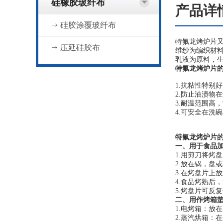
硅橡胶玻纤布
产品详
硅胶涂覆玻纤布
特氟龙烤炉片又
压延硅胶布
维纱为编织材
乳液为原料，
特氟龙烤炉片
1.抗粘性特别
2.防止油渍物
3.耐温范围高，
4.可安全在洗
特氟龙烤炉片
一、用于食品加
1.用剪刀将烤
2.放在锅，盘
3.在烤盘片
4.食品烤熟后
5.烤盘片可反
二、用作烤箱垫
1.电烤箱：放
2.蒸汽烘箱：