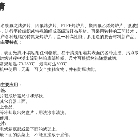
情
名铁氟龙烤炉片、四氟烤炉片、PTFE烤炉片、聚四氟乙烯烤炉片、微
料，进行平纹编织或特殊编织成高级玻纤布基材。再采用独特的工艺技术
生产各种规格的特氟龙烤炉片，是一种高性能，多用途的复合材料新产品
的主要特点：
好，表面光滑,不易粘附任何物质。易于清洗附着其表面的各种油渍、污点
在烘烤过程中溢出流到烤箱底部堆积。尺寸可根据烤箱随意裁切;
常规耐温-70-280℃，最高可达300℃
碗机中使用，无毒，可安全接触食物，并有防腐功能。
的主要应用：
热:
盘片裁成所需尺寸和形状。
或其它容器上面。
上放上食品。
，等冷却取出烤盘片，用洗涤水清洗。
复使用。
片:
在电烤箱底部或最下面的烤架上。
在最下面的烘架上，不能直接放于底部。