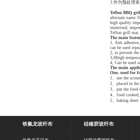
3.作为预处理
Teflon BBQ gril
alternate name T
high quality imp
immersed, impreg
Teflon grill mat
The main featur
1, Anti adhesive,
can be used repe
2, to prevent the
3,Hhigh temperat
4, Can be used sa
The main applic
One, used for f
1、use the scissor
2、placed in the p
3、put the food o
4、food cooked, s
5、baking sheet c
铁氟龙玻纤布
硅橡胶玻纤布