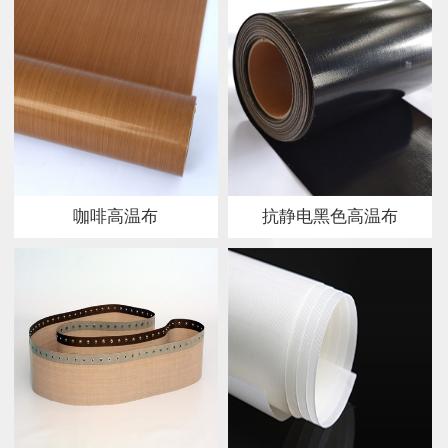
咖啡高温布
抗静电黑色高温布